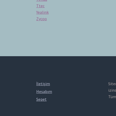
Ttec
Yealink
Zycoo
İletişim
Site
izin
Hesabım
Tüm 
Sepet