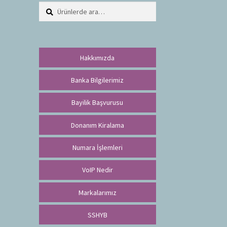
Ara:
A
r
a
Hakkımızda
Banka Bilgilerimiz
Bayilik Başvurusu
Donanım Kiralama
Numara İşlemleri
VoIP Nedir
Markalarımız
SSHYB