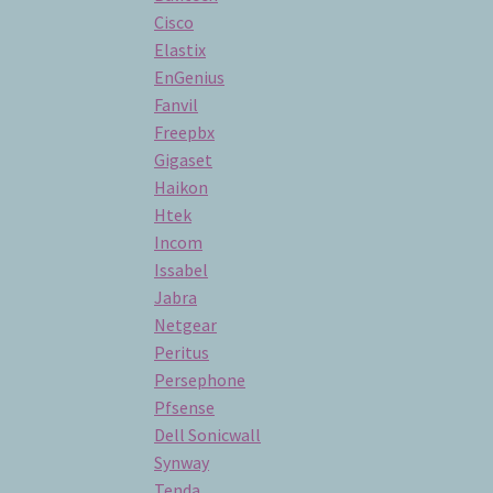
Cisco
Elastix
EnGenius
Fanvil
Freepbx
Gigaset
Haikon
Htek
Incom
Issabel
Jabra
Netgear
Peritus
Persephone
Pfsense
Dell Sonicwall
Synway
Tenda