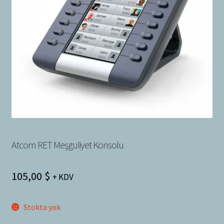
Bayilik Başvurusu
g
e
İletişim
n
i
ş
l
e
t
Atcom RET Meşguliyet Konsolu
105,00
$
+ KDV
Stokta yok