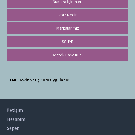
Numara İşlemleri
VoIP Nedir
Markalarımız
SSHYB
Destek Başvurusu
TCMB Döviz Satış Kuru Uygulanır.
İletişim
Hesabım
Sepet