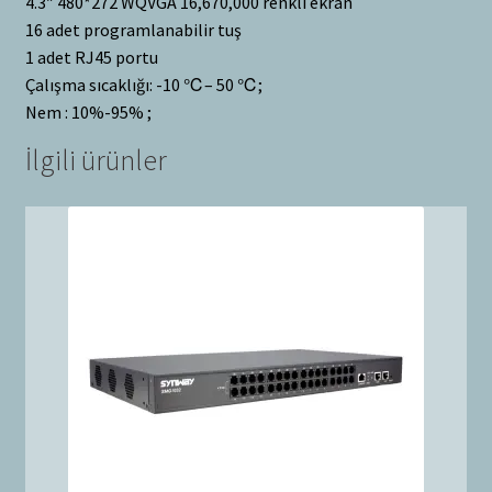
4.3″ 480*272 WQVGA 16,670,000 renkli ekran
16 adet programlanabilir tuş
1 adet RJ45 portu
Çalışma sıcaklığı: -10 ℃– 50 ℃;
Nem : 10%-95% ;
İlgili ürünler