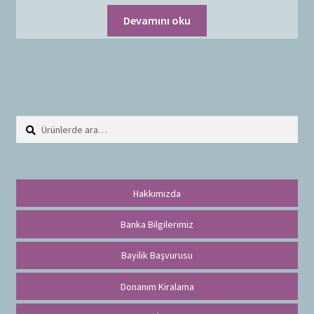
Devamını oku
Ara:
A
r
a
Hakkımızda
Banka Bilgilerimiz
Bayilik Başvurusu
Donanım Kiralama