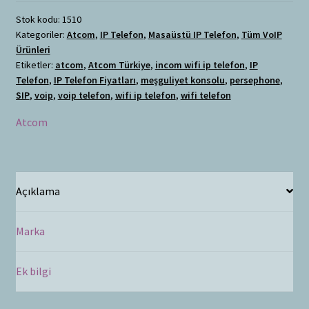
Stok kodu:
1510
Kategoriler:
Atcom
,
IP Telefon
,
Masaüstü IP Telefon
,
Tüm VoIP
Ürünleri
Etiketler:
atcom
,
Atcom Türkiye
,
incom wifi ip telefon
,
IP
Telefon
,
IP Telefon Fiyatları
,
meşguliyet konsolu
,
persephone
,
SIP
,
voip
,
voip telefon
,
wifi ip telefon
,
wifi telefon
Atcom
Açıklama
Marka
Ek bilgi