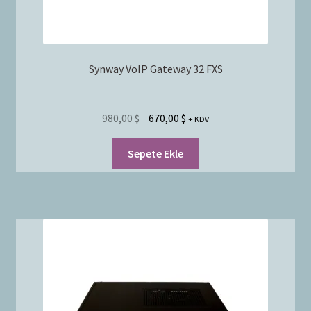
Synway VoIP Gateway 32 FXS
980,00
$
670,00
$
+ KDV
Sepete Ekle