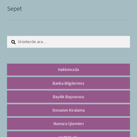
Sepet
Ara:
A
r
a
Hakkımızda
Banka Bilgilerimiz
Bayilik Başvurusu
Donanım Kiralama
Numara İşlemleri