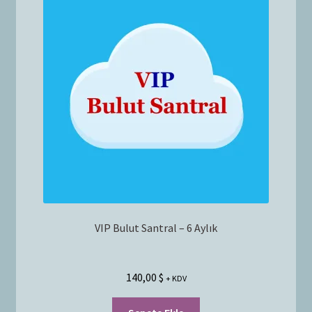
Bayilik Başvurusu
g
e
İletişim
n
i
ş
l
e
t
VIP Bulut Santral – 6 Aylık
140,00
$
+ KDV