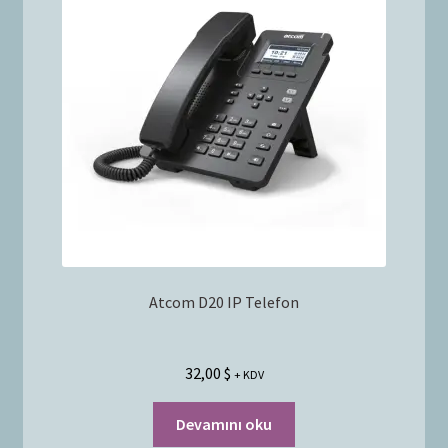
Bayilik Başvurusu
g
e
İletişim
n
i
ş
l
e
t
Atcom D20 IP Telefon
32,00
$
+ KDV
Devamını oku