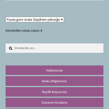
Gösterilen sonuç sayısı: 8
Ara:
A
r
a
Hakkımızda
Banka Bilgilerimiz
Bayilik Başvurusu
Donanım Kiralama