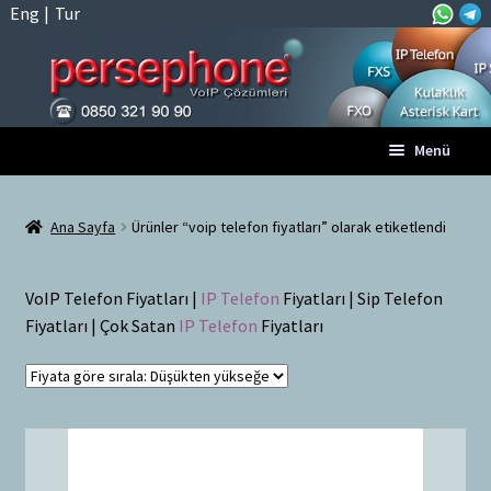
Eng
|
Tur
Dolaşıma
İçeriğe
Menü
geç
geç
Anasayfa
Ana Sayfa
Ürünler “voip telefon fiyatları” olarak etiketlendi
A
Tüm VoIP Ürünleri
l
VoIP Telefon Fiyatları |
IP Telefon
Fiyatları | Sip Telefon
t
Hesabım
Fiyatları | Çok Satan
IP Telefon
Fiyatları
m
e
Sepet
n
ü
Ödeme
y
ü