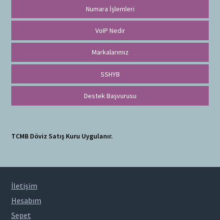
Numara İşlemleri
VoIP Nedir
Markalarımız
SSHYB
Destek Başvurusu
TCMB Döviz Satış Kuru Uygulanır.
İletişim
Hesabım
Sepet