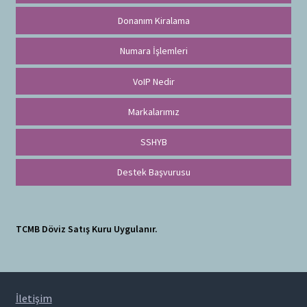
Donanım Kiralama
Numara İşlemleri
VoIP Nedir
Markalarımız
SSHYB
Destek Başvurusu
TCMB Döviz Satış Kuru Uygulanır.
İletişim