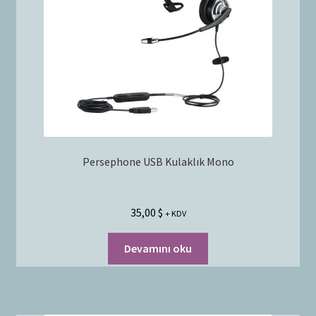
Bayilik Başvurusu
g
e
İletişim
n
i
ş
l
e
t
Persephone USB Kulaklık Mono
35,00
$
+ KDV
Devamını oku