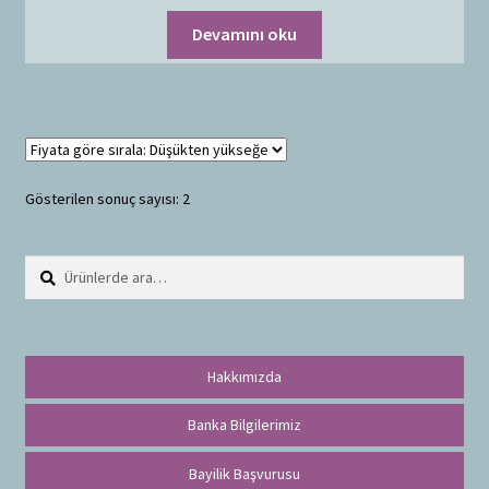
Devamını oku
Gösterilen sonuç sayısı: 2
Ara:
A
r
a
Hakkımızda
Banka Bilgilerimiz
Bayilik Başvurusu