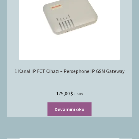
Bayilik Başvurusu
g
e
İletişim
n
i
ş
l
e
t
1 Kanal IP FCT Cihazı – Persephone IP GSM Gateway
175,00
$
+ KDV
Devamını oku