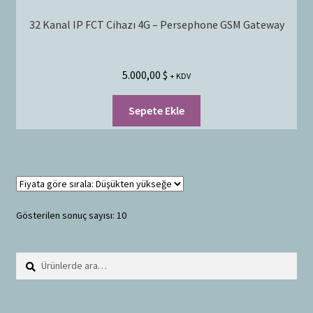
32 Kanal IP FCT Cihazı 4G – Persephone GSM Gateway
5.000,00
$
+ KDV
Sepete Ekle
Gösterilen sonuç sayısı: 10
Ara:
A
r
a