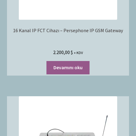
16 Kanal IP FCT Cihazı – Persephone IP GSM Gateway
2.200,00
$
+ KDV
Devamını oku