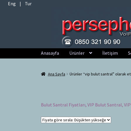
Eng
|
Tur
Dolaşıma
İçeriğe
Anasayfa
Ürünler
İletişim
S
geç
geç
Ana Sayfa
Ürünler “vip bulut santral” olarak et
Bulut Santral Fiyatları, VIP Bulut Santral, VI