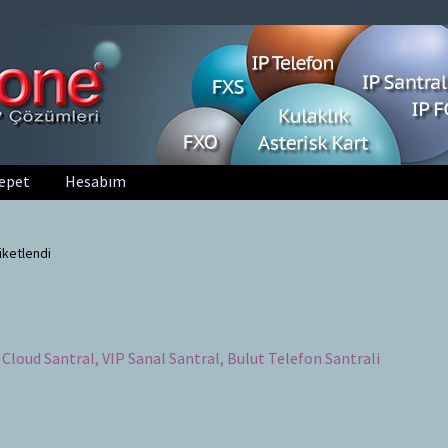
epet
Hesabım
iketlendi
P Cloud Santral, VIP Sanal Santral, Bulut Telefon Santrali