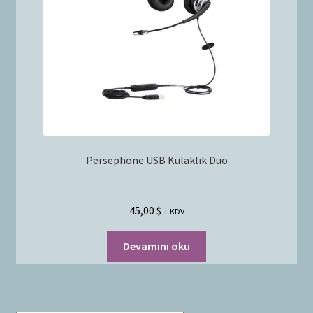
Bayilik Başvurusu
g
e
İletişim
n
i
ş
l
e
t
Persephone USB Kulaklık Duo
45,00
$
+ KDV
Devamını oku