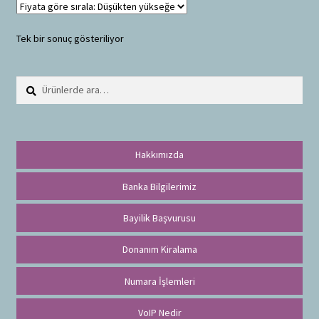
Tek bir sonuç gösteriliyor
Ara:
A
r
a
Hakkımızda
Banka Bilgilerimiz
Bayilik Başvurusu
Donanım Kiralama
Numara İşlemleri
VoIP Nedir