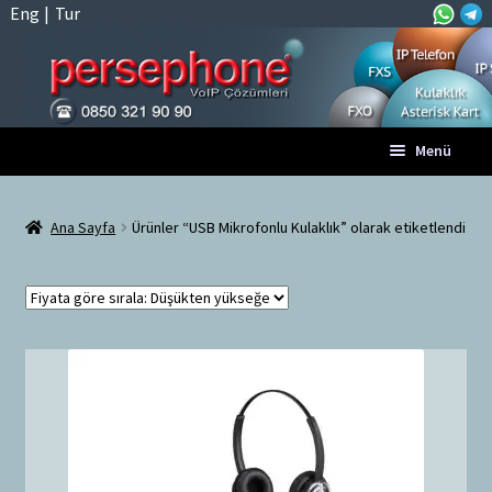
Eng
|
Tur
Dolaşıma
İçeriğe
Menü
geç
geç
Anasayfa
Ana Sayfa
Ürünler “USB Mikrofonlu Kulaklık” olarak etiketlendi
A
Tüm VoIP Ürünleri
l
t
Hesabım
m
e
Sepet
n
ü
Ödeme
y
ü