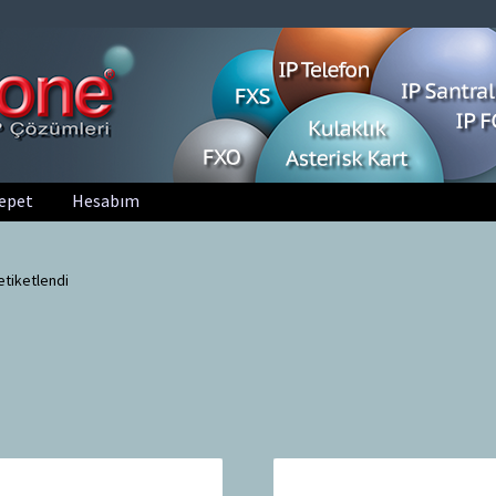
epet
Hesabım
etiketlendi