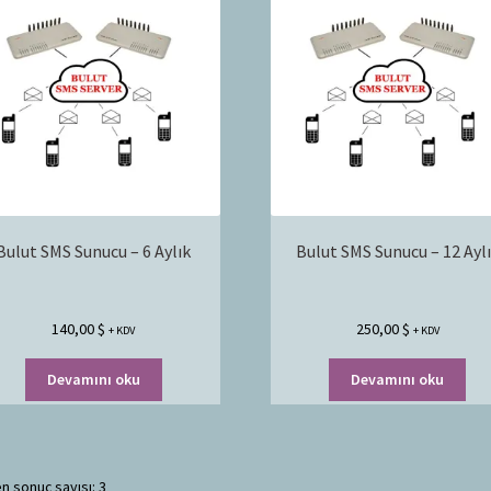
Bulut SMS Sunucu – 6 Aylık
Bulut SMS Sunucu – 12 Ayl
140,00
$
250,00
$
+ KDV
+ KDV
Devamını oku
Devamını oku
n sonuç sayısı: 3