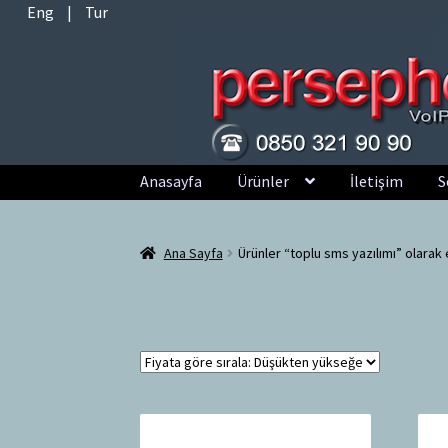
Eng
|
Tur
Dolaşıma
İçeriğe
Anasayfa
Ürünler
İletişim
S
geç
geç
Ana Sayfa
Ürünler “toplu sms yazılımı” olarak 