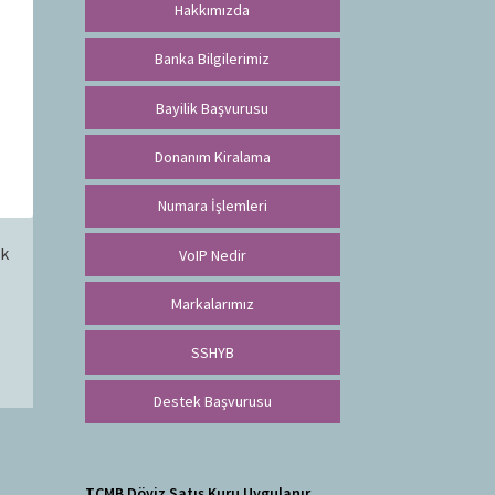
Hakkımızda
Banka Bilgilerimiz
Bayilik Başvurusu
Donanım Kiralama
Numara İşlemleri
ık
VoIP Nedir
Markalarımız
SSHYB
Destek Başvurusu
TCMB Döviz Satış Kuru Uygulanır.