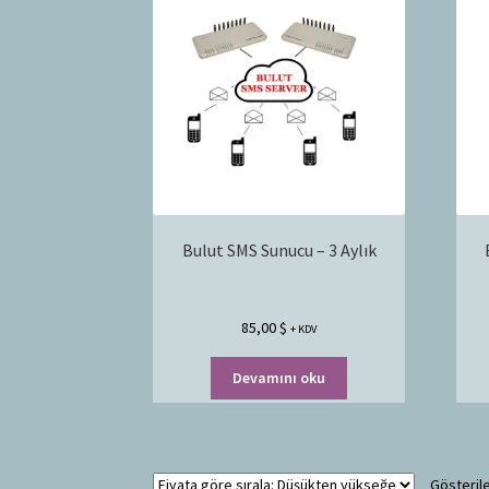
Bulut SMS Sunucu – 3 Aylık
85,00
$
+ KDV
Devamını oku
Gösterile