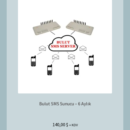
Bulut SMS Sunucu – 6 Aylık
140,00
$
+ KDV