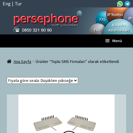
Eng
|
Tur
Dolaşıma
İçeriğe
Menü
geç
geç
Anasayfa
Ana Sayfa
Ürünler “Toplu SMS Firmaları” olarak etiketlendi
A
Tüm VoIP Ürünleri
l
t
Hesabım
m
e
Sepet
n
ü
Ödeme
y
ü