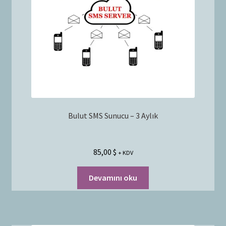
Bayilik Başvurusu
g
e
İletişim
n
i
ş
l
e
t
Bulut SMS Sunucu – 3 Aylık
85,00
$
+ KDV
Devamını oku