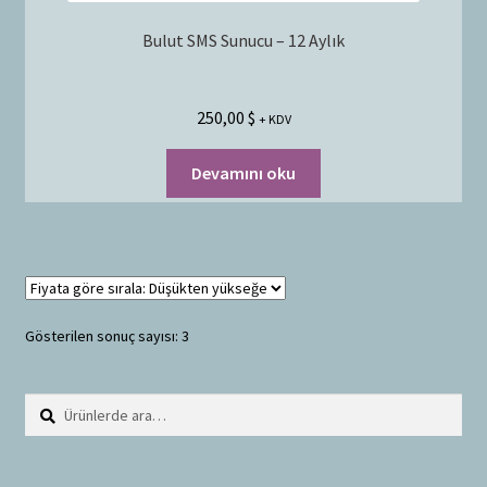
Bulut SMS Sunucu – 12 Aylık
250,00
$
+ KDV
Devamını oku
Gösterilen sonuç sayısı: 3
Ara:
A
r
a