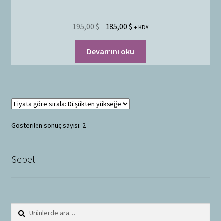
195,00
$
185,00
$
+ KDV
Devamını oku
Gösterilen sonuç sayısı: 2
Sepet
Ara:
A
r