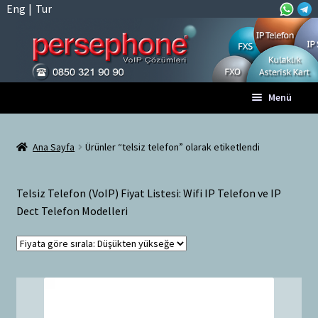
Eng
|
Tur
Dolaşıma
İçeriğe
Menü
geç
geç
Anasayfa
Ana Sayfa
Ürünler “telsiz telefon” olarak etiketlendi
A
Tüm VoIP Ürünleri
l
Telsiz Telefon (VoIP) Fiyat Listesi: Wifi IP Telefon ve IP
t
Hesabım
Dect Telefon Modelleri
m
e
Sepet
n
ü
Ödeme
y
ü