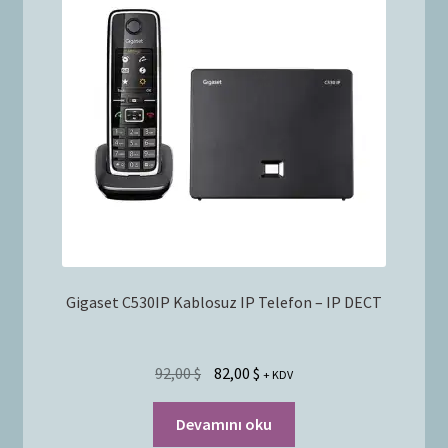
Bayilik Başvurusu
g
e
İletişim
n
i
ş
l
e
t
Gigaset C530IP Kablosuz IP Telefon – IP DECT
92,00
$
82,00
$
+ KDV
Devamını oku