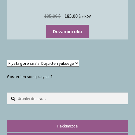
195,00
$
185,00
$
+ KDV
Devamını oku
Gösterilen sonuç sayısı: 2
Ara:
A
r
a
Hakkımızda