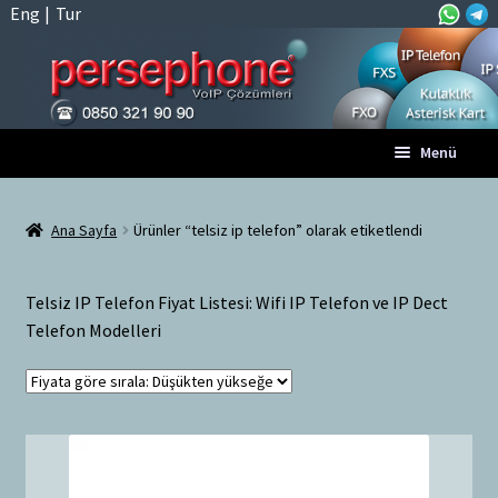
Eng
|
Tur
Dolaşıma
İçeriğe
Menü
geç
geç
Anasayfa
Ana Sayfa
Ürünler “telsiz ip telefon” olarak etiketlendi
A
Tüm VoIP Ürünleri
l
Telsiz IP Telefon Fiyat Listesi: Wifi IP Telefon ve IP Dect
t
Hesabım
Telefon Modelleri
m
e
Sepet
n
ü
Ödeme
y
ü