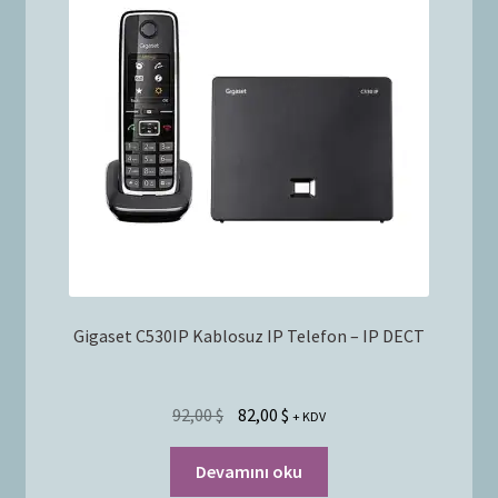
Bayilik Başvurusu
g
e
İletişim
n
i
ş
l
e
t
Gigaset C530IP Kablosuz IP Telefon – IP DECT
92,00
$
82,00
$
+ KDV
Devamını oku