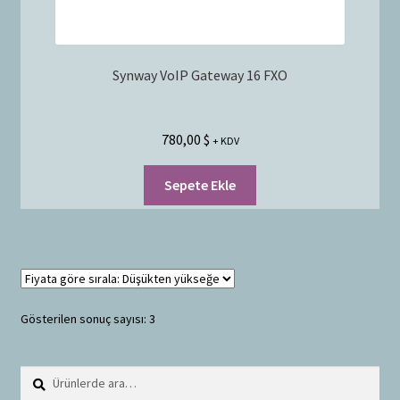
Synway VoIP Gateway 16 FXO
780,00
$
+ KDV
Sepete Ekle
Gösterilen sonuç sayısı: 3
Ara:
A
r