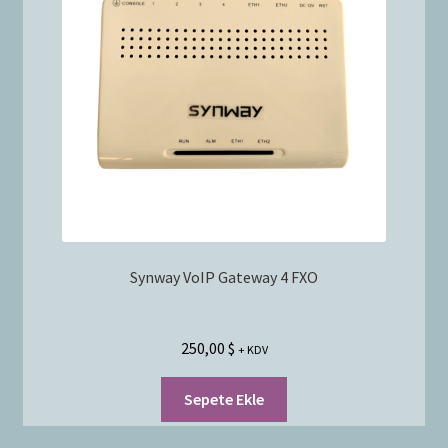
Bayilik Başvurusu
g
e
İletişim
n
i
ş
l
e
t
Synway VoIP Gateway 4 FXO
250,00
$
+ KDV
Sepete Ekle