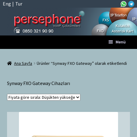
Eng
|
Tur
Dolaşıma
İçeriğe
Menü
geç
geç
Anasayfa
Ana Sayfa
Ürünler “Synway FXO Gateway” olarak etiketlendi
A
Tüm VoIP Ürünleri
l
Synway FXO Gateway Cihazları
t
Hesabım
m
e
Sepet
n
ü
Ödeme
y
ü