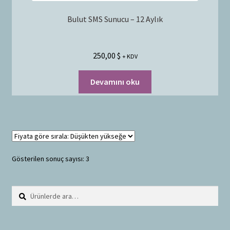
Bulut SMS Sunucu – 12 Aylık
250,00
$
+ KDV
Devamını oku
Gösterilen sonuç sayısı: 3
Ara:
A
r
a