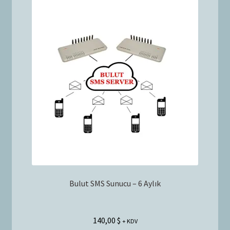
Bulut SMS Sunucu – 6 Aylık
140,00
$
+ KDV