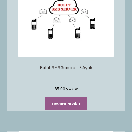
Bayilik Başvurusu
g
e
İletişim
n
i
ş
l
e
t
Bulut SMS Sunucu – 3 Aylık
85,00
$
+ KDV
Devamını oku