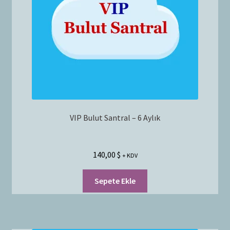
Bayilik Başvurusu
g
e
İletişim
n
i
ş
l
e
t
VIP Bulut Santral – 6 Aylık
140,00
$
+ KDV
Sepete Ekle