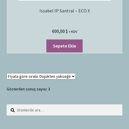
Issabel IP Santral – ECO X
600,00
$
+ KDV
Sepete Ekle
Gösterilen sonuç sayısı: 3
Ara:
A
r
a