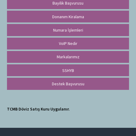
Bayilik Başvurusu
Donanım Kiralama
Numara İşlemleri
VoIP Nedir
Markalarımız
SSHYB
Destek Başvurusu
TCMB Döviz Satış Kuru Uygulanır.