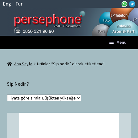
Eng
|
Tur
Dolaşıma
İçeriğe
Menü
geç
geç
Anasayfa
Ana Sayfa
Ürünler “Sip nedir” olarak etiketlendi
A
Tüm VoIP Ürünleri
l
Sip Nedir ?
t
Hesabım
m
e
Sepet
n
ü
Ödeme
y
ü