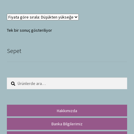
Tek bir sonuç gösteriliyor
Sepet
Ara:
A
r
a
Hakkımızda
Banka Bilgilerimiz