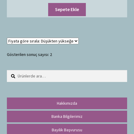
Sepete Ekle
Gösterilen sonuç sayısı: 2
Ara:
A
r
a
Hakkımızda
Banka Bilgilerimiz
Bayilik Başvurusu