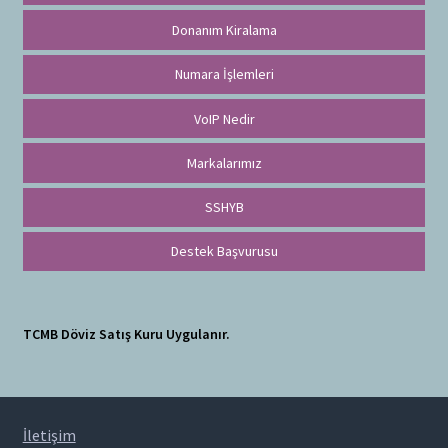
Donanım Kiralama
Numara İşlemleri
VoIP Nedir
Markalarımız
SSHYB
Destek Başvurusu
TCMB Döviz Satış Kuru Uygulanır.
İletişim