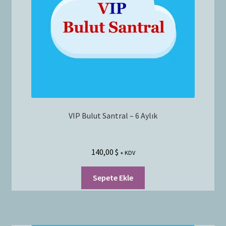
Bayilik Başvurusu
g
e
İletişim
n
i
ş
l
e
t
VIP Bulut Santral – 6 Aylık
140,00
$
+ KDV
Sepete Ekle