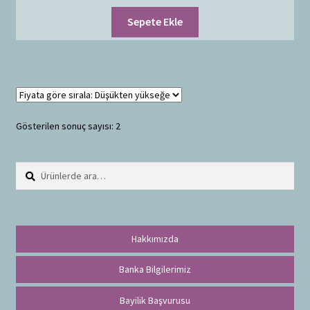
Sepete Ekle
Gösterilen sonuç sayısı: 2
Ara:
A
r
a
Hakkımızda
Banka Bilgilerimiz
Bayilik Başvurusu