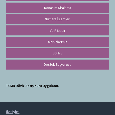
Donanım Kiralama
Numara İşlemleri
VoIP Nedir
Markalarımız
SSHYB
Destek Başvurusu
TCMB Döviz Satış Kuru Uygulanır.
İletişim