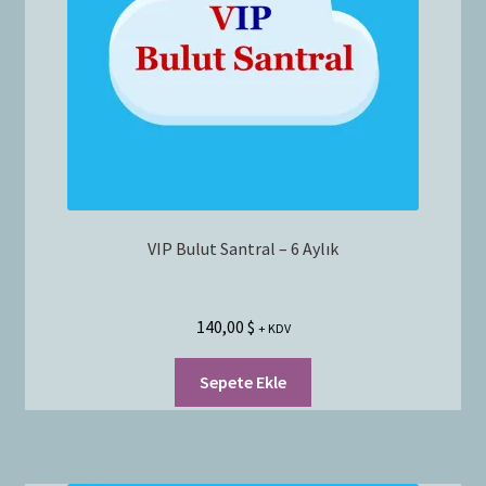
Bayilik Başvurusu
g
e
İletişim
n
i
ş
l
e
t
VIP Bulut Santral – 6 Aylık
140,00
$
+ KDV
Sepete Ekle