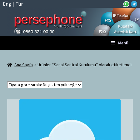
Eng
|
Tur
Dolaşıma
İçeriğe
Menü
geç
geç
Anasayfa
Ana Sayfa
Ürünler “Sanal Santral Kurulumu” olarak etiketlendi
A
Tüm VoIP Ürünleri
l
t
Hesabım
m
e
Sepet
n
ü
Ödeme
y
ü