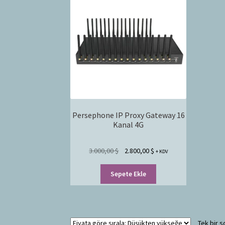
Persephone IP Proxy Gateway 16
Kanal 4G
3.000,00
$
2.800,00
$
+ KDV
Sepete Ekle
Tek bir s