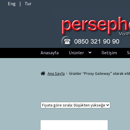
Eng
|
Tur
Dolaşıma
İçeriğe
Anasayfa
Ürünler
İletişim
S
geç
geç
Ana Sayfa
Ürünler “Proxy Gateway” olarak eti