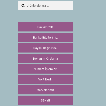
Ara:
A
r
a
Hakkımızda
Banka Bilgilerimiz
Bayilik Başvurusu
Donanım Kiralama
Numara İşlemleri
VoIP Nedir
Markalarımız
SSHYB