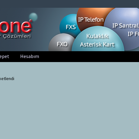
epet
Hesabım
ketlendi