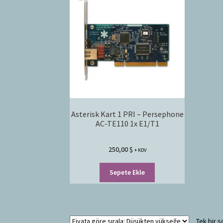
Asterisk Kart 1 PRI – Persephone
AC-TE110 1x E1/T1
250,00
$
+ KDV
Sepete Ekle
Tek bir s