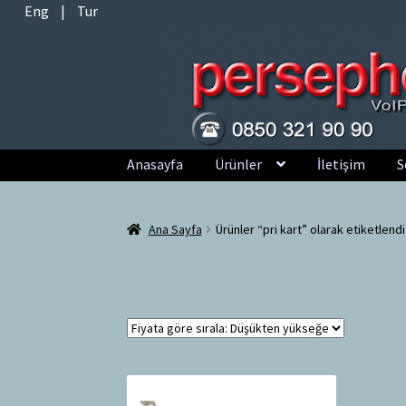
Eng
|
Tur
Dolaşıma
İçeriğe
Anasayfa
Ürünler
İletişim
S
geç
geç
Ana Sayfa
Ürünler “pri kart” olarak etiketlendi