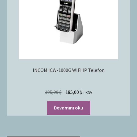
Bayilik Başvurusu
g
e
İletişim
n
i
ş
l
e
t
INCOM ICW-1000G WIFI IP Telefon
195,00
$
185,00
$
+ KDV
Devamını oku