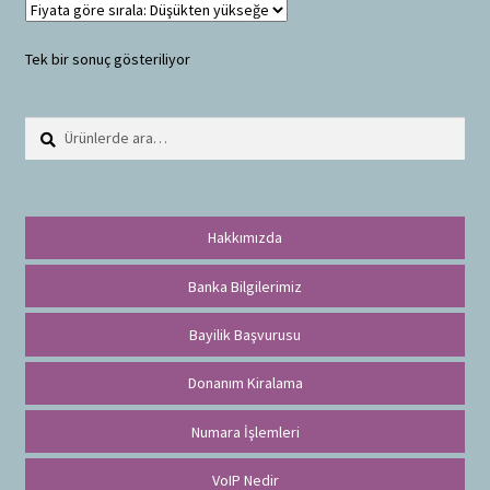
Tek bir sonuç gösteriliyor
Ara:
A
r
a
Hakkımızda
Banka Bilgilerimiz
Bayilik Başvurusu
Donanım Kiralama
Numara İşlemleri
VoIP Nedir