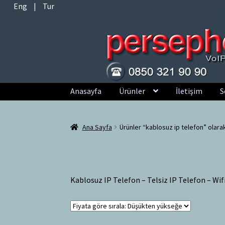
Eng
|
Tur
Dolaşıma
İçeriğe
Anasayfa
Ürünler
İletişim
S
geç
geç
Ana Sayfa
Ürünler “kablosuz ip telefon” olara
Kablosuz IP Telefon – Telsiz IP Telefon – Wif