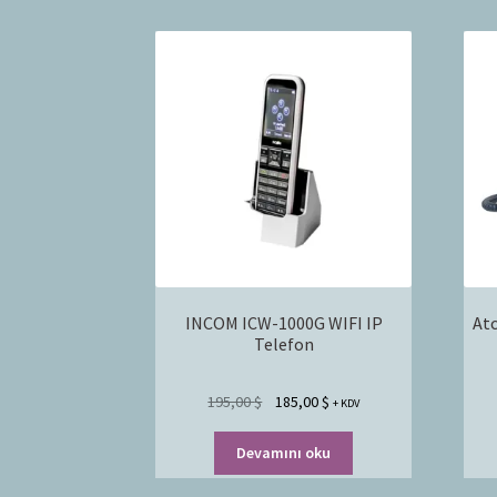
INCOM ICW-1000G WIFI IP
At
Telefon
195,00
$
185,00
$
+ KDV
Devamını oku