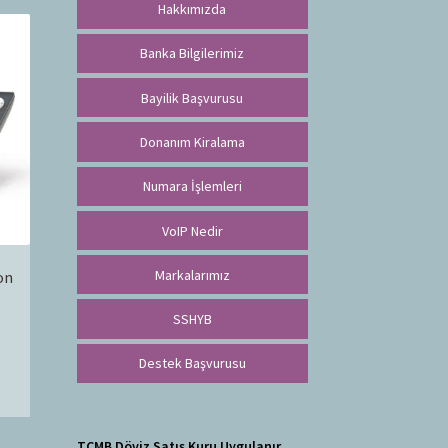
Hakkımızda
Banka Bilgilerimiz
Bayilik Başvurusu
Donanım Kiralama
Numara İşlemleri
VoIP Nedir
Markalarımız
on
SSHYB
Destek Başvurusu
TCMB Döviz Satış Kuru Uygulanır.