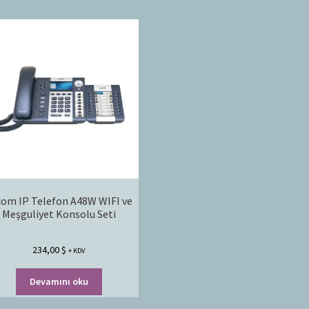
com IP Telefon A48W WIFI ve
Meşguliyet Konsolu Seti
234,00
$
+ KDV
Devamını oku