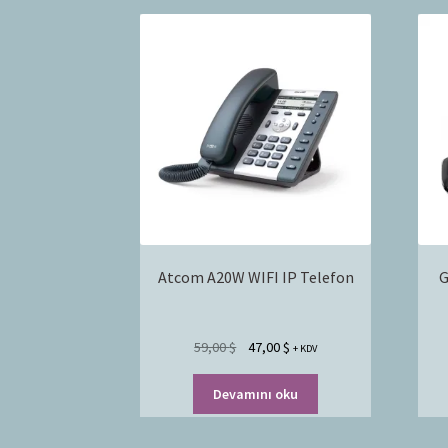
Atcom A20W WIFI IP Telefon
G
59,00
$
47,00
$
+ KDV
Devamını oku