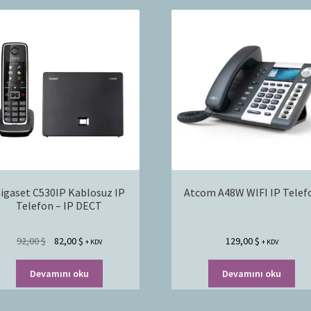
igaset C530IP Kablosuz IP
Atcom A48W WIFI IP Telef
Telefon – IP DECT
92,00
$
82,00
$
129,00
$
+ KDV
+ KDV
Devamını oku
Devamını oku