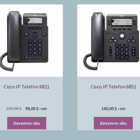
Cisco IP Telefon 6821
Cisco IP Telefon 6851
107,00
$
99,00
$
160,00
$
+ KDV
+ KDV
Devamını oku
Devamını oku