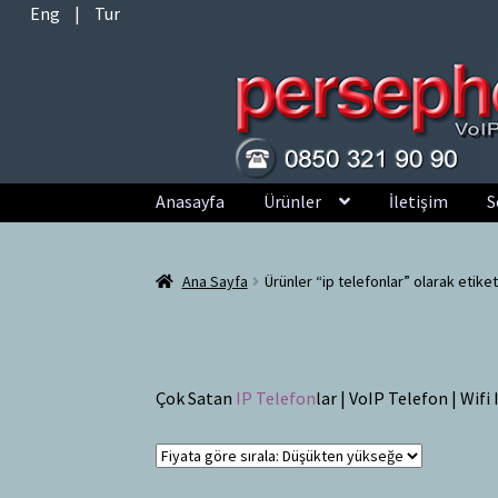
Eng
|
Tur
Dolaşıma
İçeriğe
Anasayfa
Ürünler
İletişim
S
geç
geç
Ana Sayfa
Ürünler “ip telefonlar” olarak etike
Çok Satan
IP Telefon
lar | VoIP Telefon | Wif