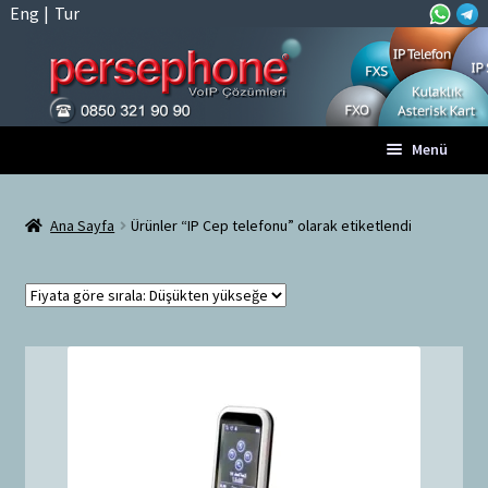
Eng
|
Tur
Dolaşıma
İçeriğe
Menü
geç
geç
Anasayfa
Ana Sayfa
Ürünler “IP Cep telefonu” olarak etiketlendi
A
Tüm VoIP Ürünleri
l
t
Hesabım
m
e
Sepet
n
ü
Ödeme
y
ü