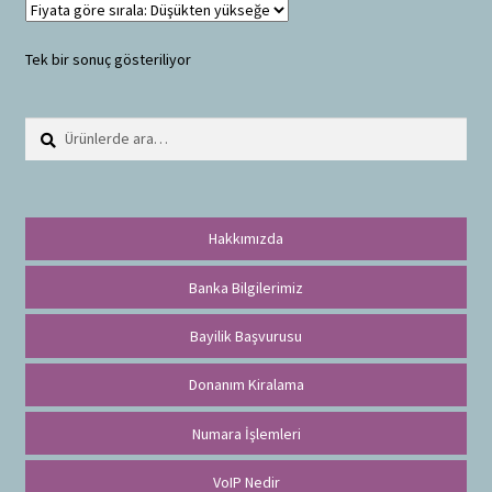
Tek bir sonuç gösteriliyor
Ara:
A
r
a
Hakkımızda
Banka Bilgilerimiz
Bayilik Başvurusu
Donanım Kiralama
Numara İşlemleri
VoIP Nedir