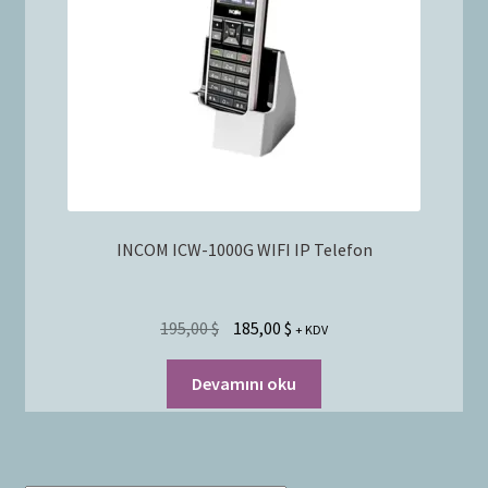
Bayilik Başvurusu
g
e
İletişim
n
i
ş
l
e
t
INCOM ICW-1000G WIFI IP Telefon
195,00
$
185,00
$
+ KDV
Devamını oku