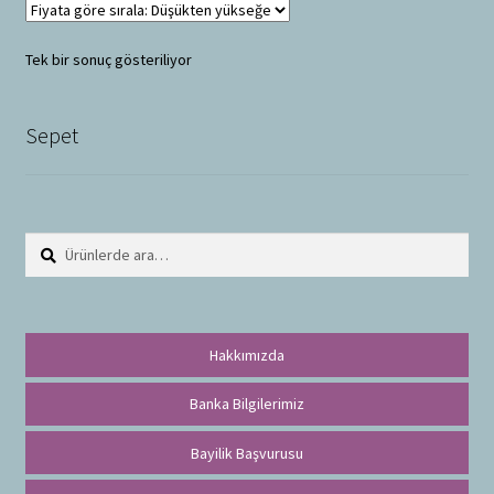
Tek bir sonuç gösteriliyor
Sepet
Ara:
A
r
a
Hakkımızda
Banka Bilgilerimiz
Bayilik Başvurusu