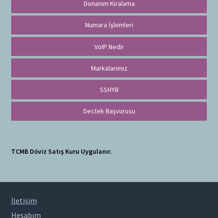
Donanım Kiralama
Numara İşlemleri
VoIP Nedir
Markalarımız
SSHYB
Destek Başvurusu
TCMB Döviz Satış Kuru Uygulanır.
İletişim
Hesabım