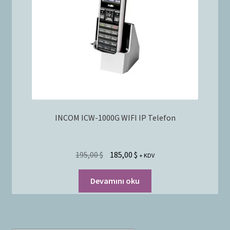
Bayilik Başvurusu
g
e
İletişim
n
i
ş
l
e
t
INCOM ICW-1000G WIFI IP Telefon
195,00
$
185,00
$
+ KDV
Devamını oku