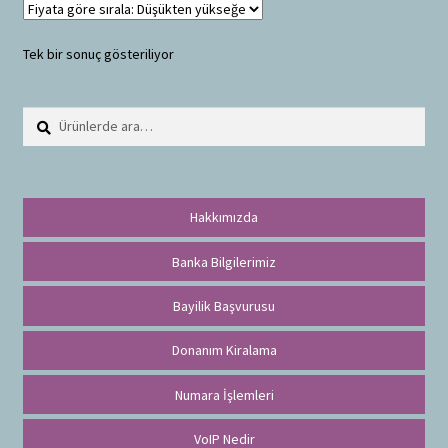
Tek bir sonuç gösteriliyor
Ara:
A
r
a
Hakkımızda
Banka Bilgilerimiz
Bayilik Başvurusu
Donanım Kiralama
Numara İşlemleri
VoIP Nedir