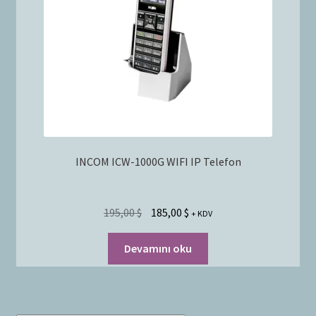
Bayilik Başvurusu
g
e
İletişim
n
i
ş
l
e
t
INCOM ICW-1000G WIFI IP Telefon
195,00
$
185,00
$
+ KDV
Devamını oku