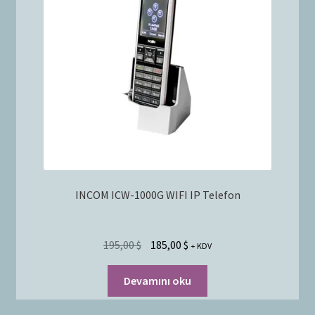
Bayilik Başvurusu
g
e
İletişim
n
i
ş
l
e
t
INCOM ICW-1000G WIFI IP Telefon
195,00
$
185,00
$
+ KDV
Devamını oku