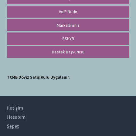
VoIP Nedir
Markalarımız
SSHYB
Destek Başvurusu
TCMB Döviz Satış Kuru Uygulanır.
İletişim
Hesabım
Sepet