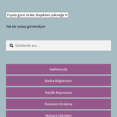
Tek bir sonuç gösteriliyor
Ara:
A
r
a
Hakkımızda
Banka Bilgilerimiz
Bayilik Başvurusu
Donanım Kiralama
Numara İşlemleri