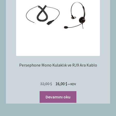
Bayilik Başvurusu
g
e
İletişim
n
i
ş
l
e
t
Persephone Mono Kulaklık ve RJ9 Ara Kablo
32,00
$
16,00
$
+ KDV
Devamını oku