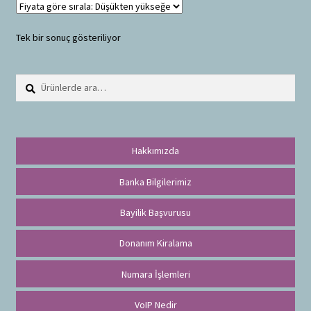
Tek bir sonuç gösteriliyor
Ara:
A
r
a
Hakkımızda
Banka Bilgilerimiz
Bayilik Başvurusu
Donanım Kiralama
Numara İşlemleri
VoIP Nedir