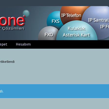
epet
Hesabım
etiketlendi
ı.