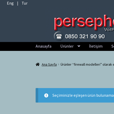
Eng
|
Tur
Dolaşıma
İçeriğe
Anasayfa
Ürünler
İletişim
S
geç
geç
Ana Sayfa
Ürünler “firewall modelleri” olarak 
Seçiminizle eşleşen ürün bulunamad