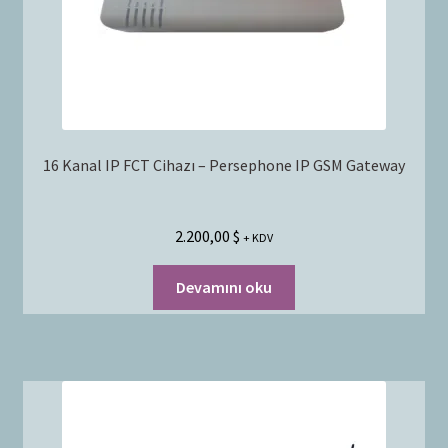
16 Kanal IP FCT Cihazı – Persephone IP GSM Gateway
2.200,00
$
+ KDV
Devamını oku