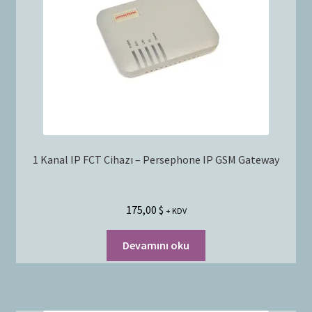
Bayilik Başvurusu
g
e
İletişim
n
i
ş
l
e
t
1 Kanal IP FCT Cihazı – Persephone IP GSM Gateway
175,00
$
+ KDV
Devamını oku