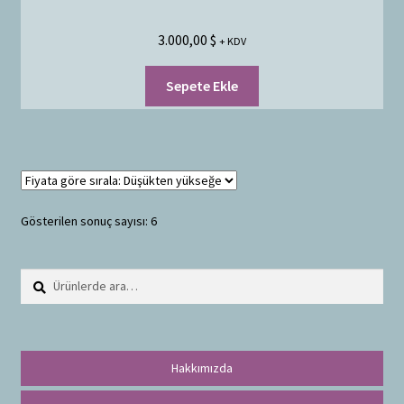
3.000,00
$
+ KDV
Sepete Ekle
Gösterilen sonuç sayısı: 6
Ara:
A
r
a
Hakkımızda