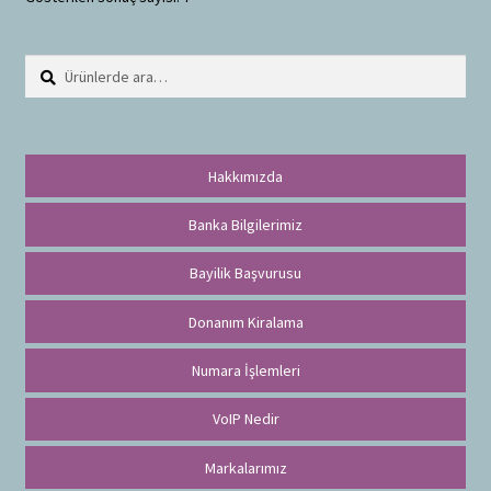
Ara:
A
r
a
Hakkımızda
Banka Bilgilerimiz
Bayilik Başvurusu
Donanım Kiralama
Numara İşlemleri
VoIP Nedir
Markalarımız