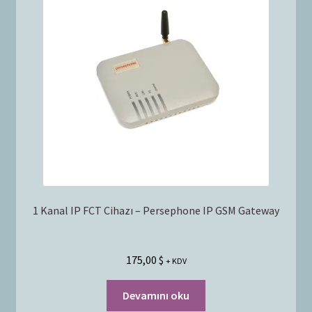
Bayilik Başvurusu
g
e
İletişim
n
i
ş
l
e
t
1 Kanal IP FCT Cihazı – Persephone IP GSM Gateway
175,00
$
+ KDV
Devamını oku