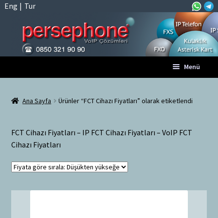
Eng
|
Tur
Dolaşıma
İçeriğe
Menü
geç
geç
Anasayfa
Ana Sayfa
Ürünler “FCT Cihazı Fiyatları” olarak etiketlendi
A
Tüm VoIP Ürünleri
l
FCT Cihazı Fiyatları – IP FCT Cihazı Fiyatları – VoIP FCT
t
Hesabım
Cihazı Fiyatları
m
e
Sepet
n
ü
Ödeme
y
ü