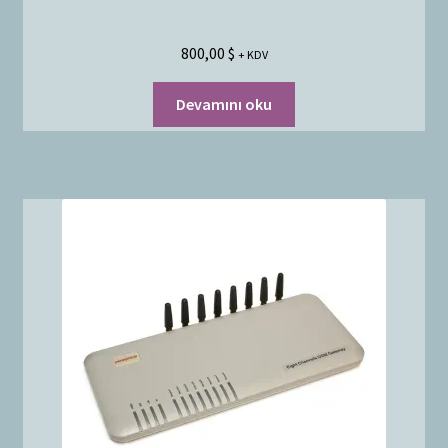
800,00
$
+ KDV
Devamını oku