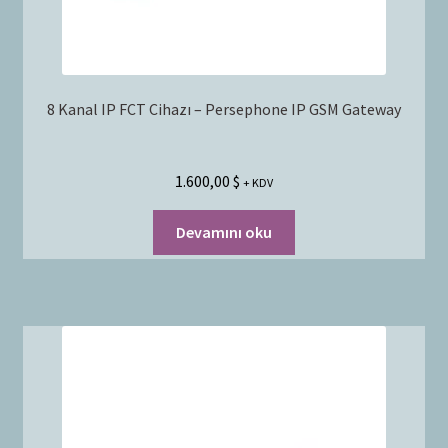
8 Kanal IP FCT Cihazı – Persephone IP GSM Gateway
1.600,00
$
+ KDV
Devamını oku