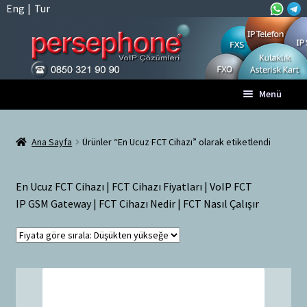
Eng
|
Tur
Dolaşıma
İçeriğe
Menü
geç
geç
Anasayfa
Ana Sayfa
Ürünler “En Ucuz FCT Cihazı” olarak etiketlendi
A
Tüm VoIP Ürünleri
l
En Ucuz FCT Cihazı | FCT Cihazı Fiyatları | VoIP FCT
t
Hesabım
IP GSM Gateway | FCT Cihazı Nedir | FCT Nasıl Çalışır
m
e
Sepet
n
ü
Ödeme
y
ü