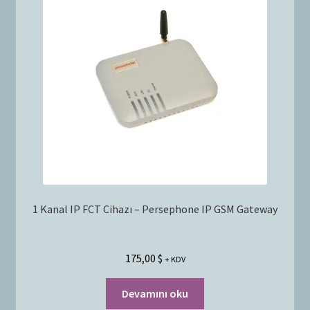
Bayilik Başvurusu
g
e
İletişim
n
i
ş
l
e
t
1 Kanal IP FCT Cihazı – Persephone IP GSM Gateway
175,00
$
+ KDV
Devamını oku