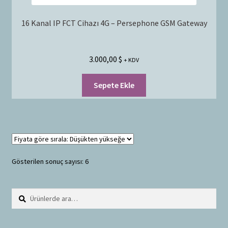
16 Kanal IP FCT Cihazı 4G – Persephone GSM Gateway
3.000,00
$
+ KDV
Sepete Ekle
Gösterilen sonuç sayısı: 6
Ara:
A
r
a