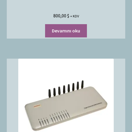
800,00
$
+ KDV
Devamını oku