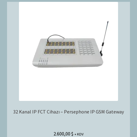
32 Kanal IP FCT Cihazı – Persephone IP GSM Gateway
2.600,00
$
+ KDV