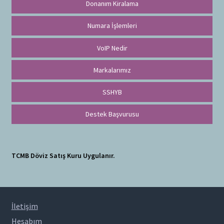
Donanım Kiralama
Numara İşlemleri
VoIP Nedir
Markalarımız
SSHYB
Destek Başvurusu
TCMB Döviz Satış Kuru Uygulanır.
İletişim
Hesabım