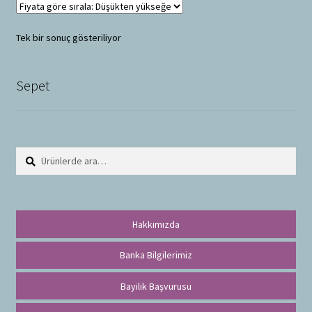
Tek bir sonuç gösteriliyor
Sepet
Ara:
A
r
a
Hakkımızda
Banka Bilgilerimiz
Bayilik Başvurusu