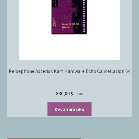
Bayilik Başvurusu
g
e
İletişim
n
i
ş
l
e
t
Persephone Asterisk Kart Hardware Echo Cancellation 64
830,00
$
+ KDV
Devamını oku