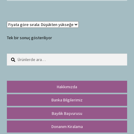
Tek bir sonuç gösteriliyor
Ara:
A
r
a
Hakkımızda
Banka Bilgilerimiz
Bayilik Başvurusu
Donanım Kiralama