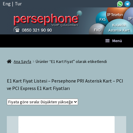
Eng
|
Tur
Dolaşıma
İçeriğe
Menü
geç
geç
Anasayfa
Ana Sayfa
Ürünler “E1 Kart Fiyat” olarak etiketlendi
A
Tüm VoIP Ürünleri
l
E1 Kart Fiyat Listesi – Persephone PRI Asterisk Kart – PCI
t
Hesabım
ve PCI Express E1 Kart Fiyatları
m
e
Sepet
n
ü
Ödeme
y
ü