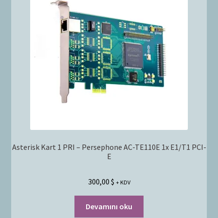
Bayilik Başvurusu
g
e
İletişim
n
i
ş
l
e
t
Asterisk Kart 1 PRI – Persephone AC-TE110E 1x E1/T1 PCI-
E
300,00
$
+ KDV
Devamını oku