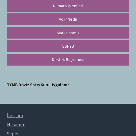
Numara İşlemleri
VoIP Nedir
Markalarımız
SSHYB
Destek Başvurusu
TCMB Döviz Satış Kuru Uygulanır.
İletişim
Hesabım
Sepet