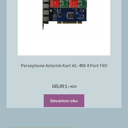
Bayilik Başvurusu
g
e
İletişim
n
i
ş
l
e
t
Persephone Asterisk Kart AC-400 4 Port FXO
165,00
$
+ KDV
Devamını oku