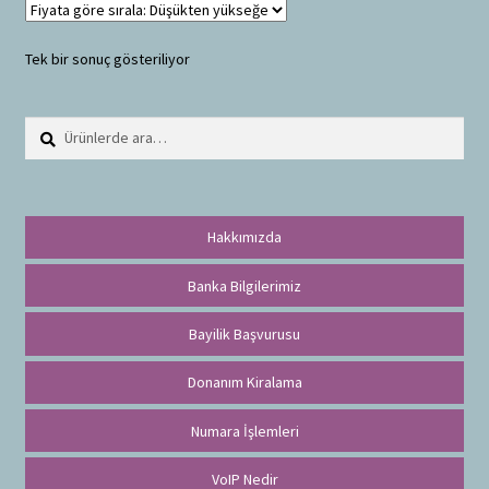
Tek bir sonuç gösteriliyor
Ara:
A
r
a
Hakkımızda
Banka Bilgilerimiz
Bayilik Başvurusu
Donanım Kiralama
Numara İşlemleri
VoIP Nedir