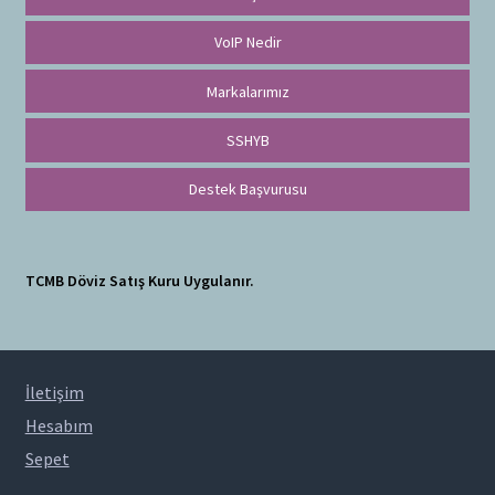
VoIP Nedir
Markalarımız
SSHYB
Destek Başvurusu
TCMB Döviz Satış Kuru Uygulanır.
İletişim
Hesabım
Sepet