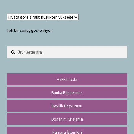
Tek bir sonuç gösteriliyor
Ara:
A
r
a
Hakkımızda
Banka Bilgilerimiz
Bayilik Başvurusu
Donanım Kiralama
Numara İşlemleri