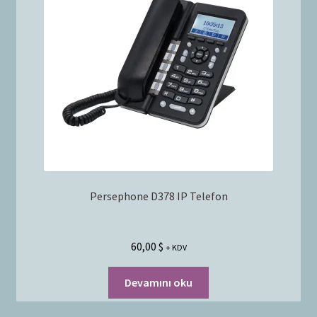
Bayilik Başvurusu
g
e
İletişim
n
i
ş
l
e
t
Persephone D378 IP Telefon
60,00
$
+ KDV
Devamını oku