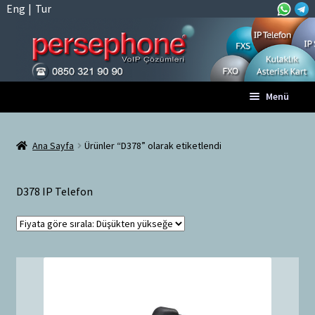
Eng
|
Tur
Dolaşıma
İçeriğe
Menü
geç
geç
Anasayfa
Ana Sayfa
Ürünler “D378” olarak etiketlendi
A
Tüm VoIP Ürünleri
l
D378 IP Telefon
t
Hesabım
m
e
Sepet
n
ü
Ödeme
y
ü