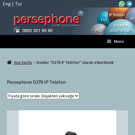
Eng
|
Tur
Dolaşıma
İçeriğe
Menü
geç
geç
Anasayfa
Ana Sayfa
Ürünler “D378 IP Telefon” olarak etiketlendi
A
Tüm VoIP Ürünleri
l
Persephone D378 IP Telefon
t
Hesabım
m
e
Sepet
n
ü
Ödeme
y
ü