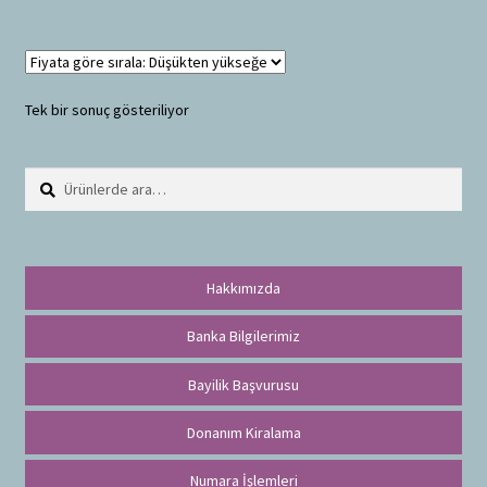
Tek bir sonuç gösteriliyor
Ara:
A
r
a
Hakkımızda
Banka Bilgilerimiz
Bayilik Başvurusu
Donanım Kiralama
Numara İşlemleri