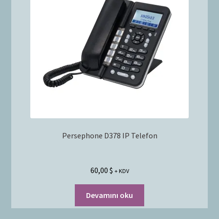
Bayilik Başvurusu
g
e
İletişim
n
i
ş
l
e
t
Persephone D378 IP Telefon
60,00
$
+ KDV
Devamını oku