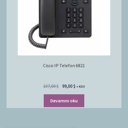
Bayilik Başvurusu
g
e
İletişim
n
i
ş
l
e
t
Cisco IP Telefon 6821
107,00
$
99,00
$
+ KDV
Devamını oku