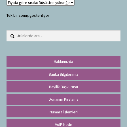
Tek bir sonuç gösteriliyor
Ara:
A
r
a
Hakkımızda
Banka Bilgilerimiz
Bayilik Başvurusu
Donanım Kiralama
Numara İşlemleri
VoIP Nedir