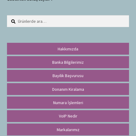
Ara:
A
r
a
Hakkımızda
Banka Bilgilerimiz
Bayilik Başvurusu
Donanım Kiralama
Numara İşlemleri
VoIP Nedir
Markalarımız