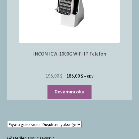
INCOM ICW-1000G WIFI IP Telefon
195,00
$
185,00
$
+ KDV
Devamını oku
Gösterilen sonuç sayısı: 7