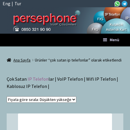
Eng
|
Tur
Dolaşıma
İçeriğe
Menü
geç
geç
Anasayfa
Ana Sayfa
Ürünler “çok satan ip telefonlar” olarak etiketlendi
A
Tüm VoIP Ürünleri
l
Çok Satan
IP Telefon
lar | VoIP Telefon | Wifi IP Telefon |
t
Hesabım
Kablosuz IP Telefon |
m
e
Sepet
n
ü
Ödeme
y
ü