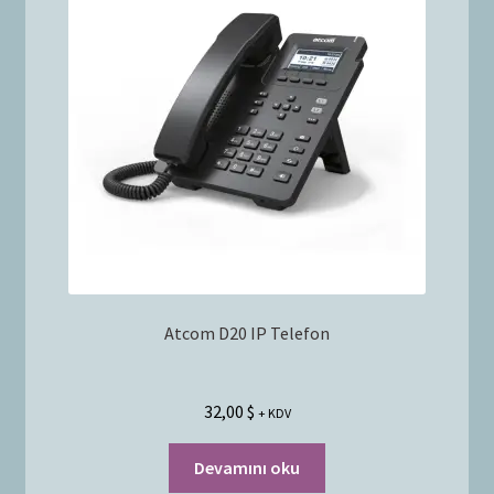
Bayilik Başvurusu
g
e
İletişim
n
i
ş
l
e
t
Atcom D20 IP Telefon
32,00
$
+ KDV
Devamını oku