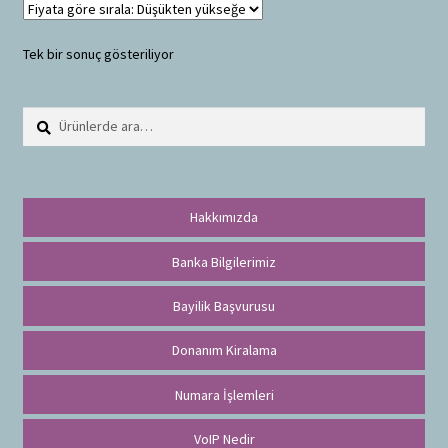
Tek bir sonuç gösteriliyor
Ara:
A
r
a
Hakkımızda
Banka Bilgilerimiz
Bayilik Başvurusu
Donanım Kiralama
Numara İşlemleri
VoIP Nedir