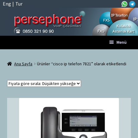
Eng
|
Tur
Dolaşıma
İçeriğe
Menü
geç
geç
Anasayfa
Ana Sayfa
Ürünler “cisco ip telefon 7821” olarak etiketlendi
A
Tüm VoIP Ürünleri
l
t
Hesabım
m
e
Sepet
n
ü
Ödeme
y
ü