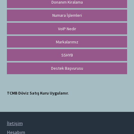
Donanım Kiralama
Numara İşlemleri
VoIP Nedir
Markalarımız
SSHYB
Destek Başvurusu
TCMB Döviz Satış Kuru Uygulanır.
İletişim
Hesabım