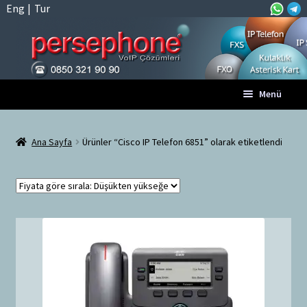
Eng
|
Tur
Dolaşıma
İçeriğe
Menü
geç
geç
Anasayfa
Ana Sayfa
Ürünler “Cisco IP Telefon 6851” olarak etiketlendi
A
Tüm VoIP Ürünleri
l
t
Hesabım
m
e
Sepet
n
ü
Ödeme
y
ü