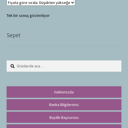
Tek bir sonuç gösteriliyor
Sepet
Ara:
A
r
a
Hakkımızda
Banka Bilgilerimiz
Bayilik Başvurusu