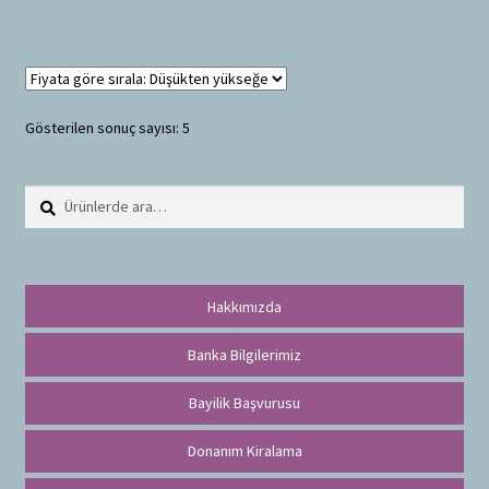
Gösterilen sonuç sayısı: 5
Ara:
A
r
a
Hakkımızda
Banka Bilgilerimiz
Bayilik Başvurusu
Donanım Kiralama