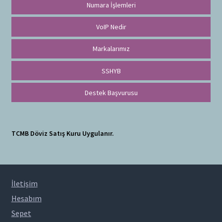
Numara İşlemleri
VoIP Nedir
Markalarımız
SSHYB
Destek Başvurusu
TCMB Döviz Satış Kuru Uygulanır.
İletişim
Hesabım
Sepet