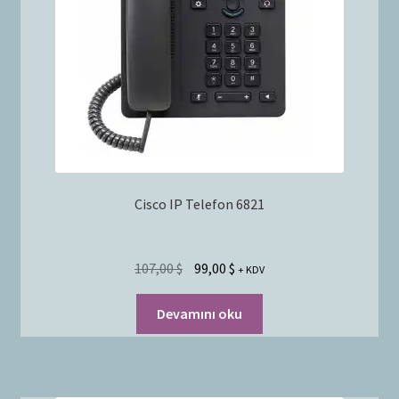
Bayilik Başvurusu
g
e
İletişim
n
i
ş
l
e
t
Cisco IP Telefon 6821
107,00
$
99,00
$
+ KDV
Devamını oku