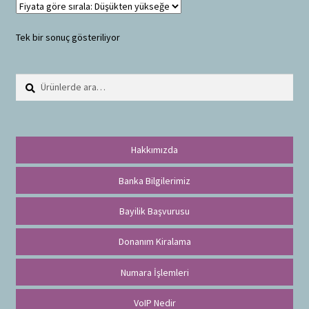
Tek bir sonuç gösteriliyor
Ara:
A
r
a
Hakkımızda
Banka Bilgilerimiz
Bayilik Başvurusu
Donanım Kiralama
Numara İşlemleri
VoIP Nedir