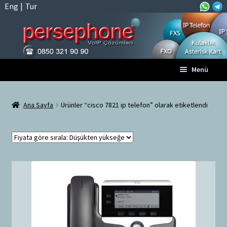
Eng
|
Tur
Dolaşıma
İçeriğe
Menü
geç
geç
Anasayfa
Ana Sayfa
Ürünler “cisco 7821 ip telefon” olarak etiketlendi
A
Tüm VoIP Ürünleri
l
t
Hesabım
m
e
Sepet
n
ü
Ödeme
y
ü