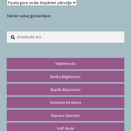
Tek bir sonuç gösteriliyor
Ara:
A
r
a
Hakkımızda
Banka Bilgilerimiz
Bayilik Başvurusu
Donanım Kiralama
Numara İşlemleri
VoIP Nedir