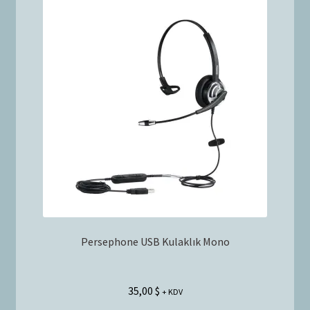
Bayilik Başvurusu
g
e
İletişim
n
i
ş
l
e
t
Persephone USB Kulaklık Mono
35,00
$
+ KDV