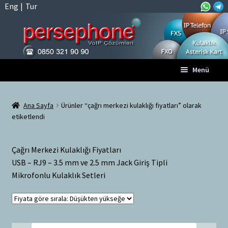
Eng
|
Tur
Dolaşıma
İçeriğe
Menü
geç
geç
Anasayfa
Ana Sayfa
Ürünler “çağrı merkezi kulaklığı fiyatları” olarak
etiketlendi
A
Tüm VoIP Ürünleri
l
t
Hesabım
Çağrı Merkezi Kulaklığı Fiyatları
m
USB – RJ9 – 3.5 mm ve 2.5 mm Jack Giriş Tipli
e
Mikrofonlu Kulaklık Setleri
Sepet
n
ü
Ödeme
y
ü