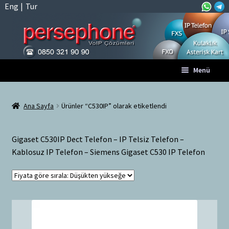
Eng
|
Tur
Dolaşıma
İçeriğe
Menü
geç
geç
Anasayfa
Ana Sayfa
Ürünler “C530IP” olarak etiketlendi
A
Tüm VoIP Ürünleri
l
Gigaset C530IP Dect Telefon – IP Telsiz Telefon –
t
Hesabım
Kablosuz IP Telefon – Siemens Gigaset C530 IP Telefon
m
e
Sepet
n
ü
Ödeme
y
ü