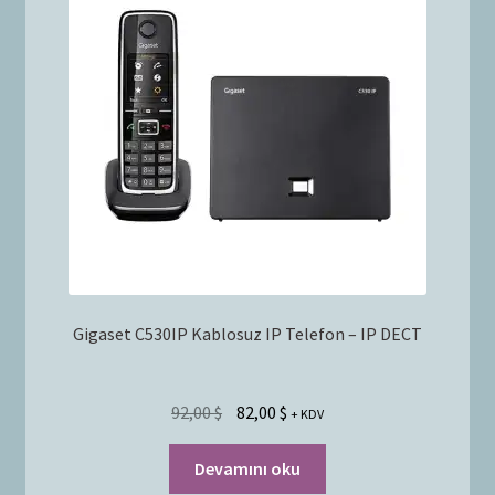
Bayilik Başvurusu
g
e
İletişim
n
i
ş
l
e
t
Gigaset C530IP Kablosuz IP Telefon – IP DECT
92,00
$
82,00
$
+ KDV
Devamını oku