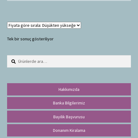
Tek bir sonuç gösteriliyor
Ara:
A
r
a
Hakkımızda
Banka Bilgilerimiz
Bayilik Başvurusu
Donanım Kiralama