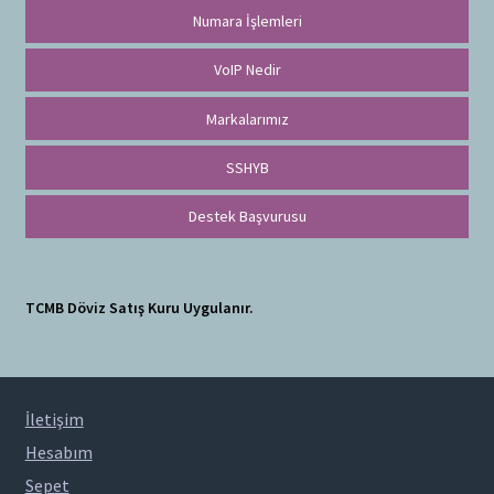
Numara İşlemleri
VoIP Nedir
Markalarımız
SSHYB
Destek Başvurusu
TCMB Döviz Satış Kuru Uygulanır.
İletişim
Hesabım
Sepet