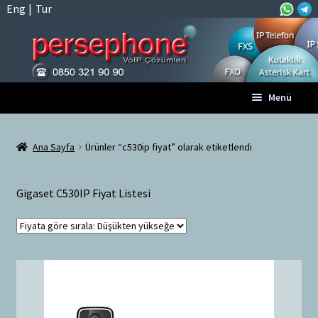
Eng
|
Tur
Dolaşıma
İçeriğe
Menü
geç
geç
Anasayfa
Ana Sayfa
Ürünler “c530ip fiyat” olarak etiketlendi
A
Tüm VoIP Ürünleri
l
Gigaset C530IP Fiyat Listesi
t
Hesabım
m
e
Sepet
n
ü
Ödeme
y
ü