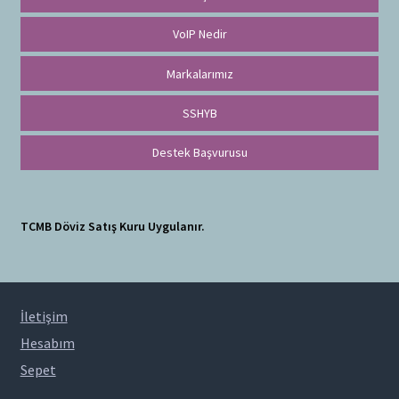
VoIP Nedir
Markalarımız
SSHYB
Destek Başvurusu
TCMB Döviz Satış Kuru Uygulanır.
İletişim
Hesabım
Sepet