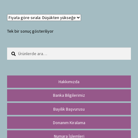
Tek bir sonuç gösteriliyor
Ara:
A
r
a
Hakkımızda
Banka Bilgilerimiz
Bayilik Başvurusu
Donanım Kiralama
Numara İşlemleri