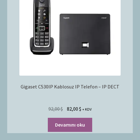
Bayilik Başvurusu
g
e
İletişim
n
i
ş
l
e
t
Gigaset C530IP Kablosuz IP Telefon – IP DECT
92,00
$
82,00
$
+ KDV
Devamını oku