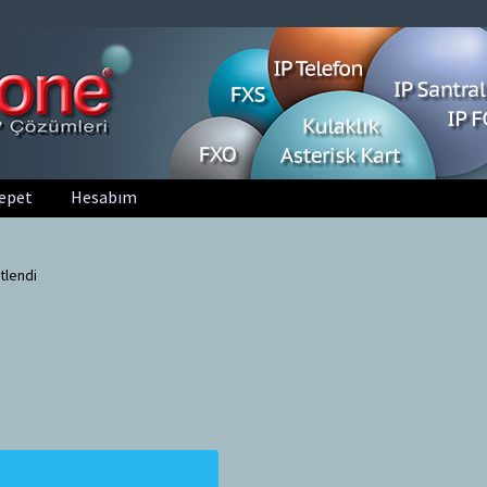
epet
Hesabım
tlendi