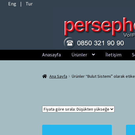
Eng
|
Tur
Dolaşıma
İçeriğe
Anasayfa
Ürünler
İletişim
S
geç
geç
Ana Sayfa
Ürünler “Bulut Sistemi” olarak etike