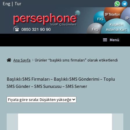
Eng
|
Tur
Dolaşıma
İçeriğe
Menü
geç
geç
Anasayfa
Ana Sayfa
Ürünler “başlıklı sms firmaları” olarak etiketlendi
A
Tüm VoIP Ürünleri
l
Başlıklı SMS Firmaları – Başlıklı SMS Gönderimi – Toplu
t
Hesabım
SMS Gönder – SMS Sunucusu – SMS Server
m
e
Sepet
n
ü
Ödeme
y
ü