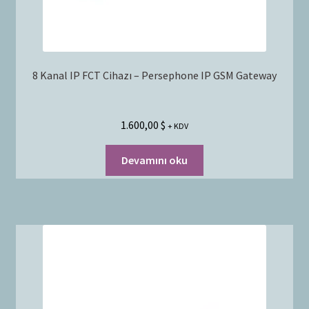
8 Kanal IP FCT Cihazı – Persephone IP GSM Gateway
1.600,00
$
+ KDV
Devamını oku