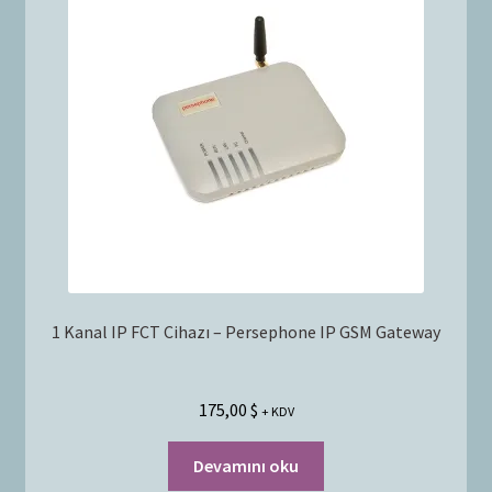
Bayilik Başvurusu
g
e
İletişim
n
i
ş
l
e
t
1 Kanal IP FCT Cihazı – Persephone IP GSM Gateway
175,00
$
+ KDV
Devamını oku