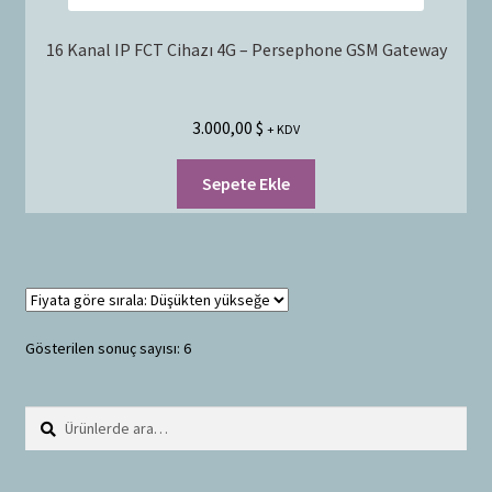
16 Kanal IP FCT Cihazı 4G – Persephone GSM Gateway
3.000,00
$
+ KDV
Sepete Ekle
Gösterilen sonuç sayısı: 6
Ara:
A
r
a