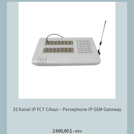
32 Kanal IP FCT Cihazı – Persephone IP GSM Gateway
2.600,00
$
+ KDV